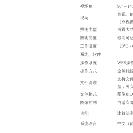
视场角
90°～14
直视、
视向
（双视
照明类型
后置大功
照明亮度
最高可达1
工作温度
−20℃～
系统、软件
操作系统
WES操
操作方式
全屏触
支持文
文件管理
盘，可
文件格式
图像JP
图像控制
自适应
功能
比较法
系统语言
中文（