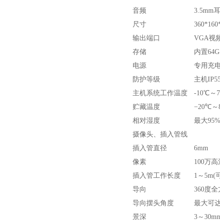
音频
3.5m
尺寸
360*16
输出端口
VGA视
存储
内置64
电源
专用充
防护等级
主机IP5
主机系统工作温度
-10℃
贮藏温度
−
20℃～
相对湿度
最大95
摄像头、插入管线
插入管直径
6mm
像素
100万高
插入管工作长度
1～5m
导向
360度
导向摆头角度
最大可达2
景深
3～30m