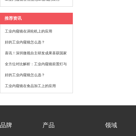
推荐资讯
工业内窥镜在涡轮机上的应用
好的工业内窥镜怎么选？
喜讯！深圳微视自主研发成果喜获国家
发明专利！
全方位对比解析：工业内窥镜前置灯与
后置灯的选择与应用 原创 深圳微视光
好的工业内窥镜怎么选？
电 微视光电工业内窥镜 2025年08月12
工业内窥镜在食品加工‌上的应用
日 08:42 广东
品牌
产品
领域