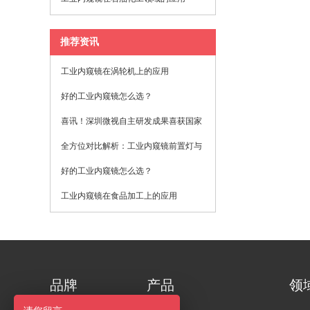
推荐资讯
工业内窥镜在涡轮机上的应用
好的工业内窥镜怎么选？
喜讯！深圳微视自主研发成果喜获国家
发明专利！
全方位对比解析：工业内窥镜前置灯与
后置灯的选择与应用 原创 深圳微视光
好的工业内窥镜怎么选？
电 微视光电工业内窥镜 2025年08月12
工业内窥镜在食品加工‌上的应用
日 08:42 广东
品牌
产品
领